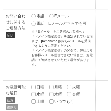
お問い合わ
電話
Eメール
せに関する
電話、Eメールどちらでも可
ご連絡方法
※「Eメール」をご選択のお客様へ：
必須
「ドメイン指定受信」を設定されている場
合は、[tamahome.jp]からのメールを受信
できるように設定ください。
「ドメイン指定受信」の関係で、弊社より
お客様へメール送信できない場合は、お電
話にて連絡させていただく場合がありま
す。
お電話可能
日曜
月曜
火曜
な曜日
水曜
木曜
金曜
任意
土曜
いつでも可
複数可