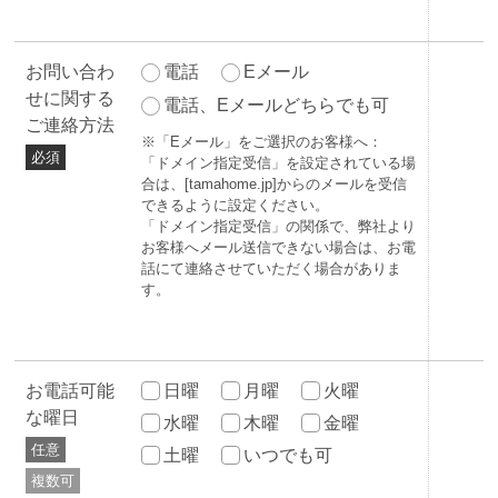
お問い合わ
電話
Eメール
せに関する
電話、Eメールどちらでも可
ご連絡方法
※「Eメール」をご選択のお客様へ：
必須
「ドメイン指定受信」を設定されている場
合は、[tamahome.jp]からのメールを受信
できるように設定ください。
「ドメイン指定受信」の関係で、弊社より
お客様へメール送信できない場合は、お電
話にて連絡させていただく場合がありま
す。
お電話可能
日曜
月曜
火曜
な曜日
水曜
木曜
金曜
任意
土曜
いつでも可
複数可